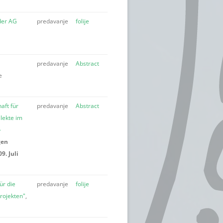
 der AG
predavanje
folije
predavanje
Abstract
e
aft für
predavanje
Abstract
lekte im
-
gen
. Juli
ür die
predavanje
folije
rojekten"
,