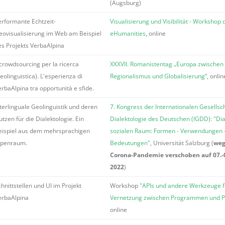
(Augsburg)
erformante Echtzeit-
Visualisierung und Visibilität - Workshop
eovisualisierung im Web am Beispiel
eHumanities
, online
es Projekts VerbaAlpina
 crowdsourcing per la ricerca
XXXVII. Romanistentag „Europa zwischen
eolinguistica). L'esperienza di
Regionalismus und Globalisierung“
, onlin
rbaAlpina tra opportunità e sfide.
nterlinguale Geolinguistik und deren
7. Kongress der Internationalen Gesellsch
tzen für die Dialektologie. Ein
Dialektologie des Deutschen (IGDD): "Dia
eispiel aus dem mehrsprachigen
sozialen Raum: Formen - Verwendungen 
lpenraum.
Bedeutungen"
, Universität Salzburg (
we
Corona-Pandemie verschoben auf 07.-09
2022
)
hnittstellen und UI im Projekt
Workshop
"APIs und andere Werkzeuge f
erbaAlpina
Vernetzung zwischen Programmen und P
online