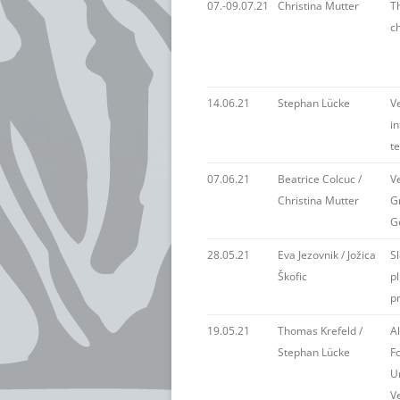
07.-09.07.21
Christina Mutter
Th
ch
14.06.21
Stephan Lücke
V
i
t
07.06.21
Beatrice Colcuc /
V
Christina Mutter
G
G
28.05.21
Eva Jezovnik / Jožica
S
Škofic
pl
p
19.05.21
Thomas Krefeld /
Al
Stephan Lücke
F
U
V