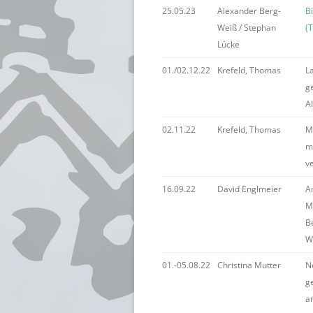
25.05.23
Alexander Berg-
B
Weiß / Stephan
(
Lücke
01./02.12.22
Krefeld, Thomas
La
g
A
02.11.22
Krefeld, Thomas
M
ma
v
16.09.22
David Englmeier
A
M
Be
W
01.-05.08.22
Christina Mutter
Ne
g
an