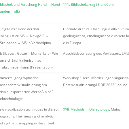
ibliothek und Forschung Hand in Hand
111. Bibliothekartag (BiblioCon)
Tandem Talk)
 digitalizzazione dei dati
Giornate di studi. Dalla lingua alla cultura
eolinguistici: AIS → NavigAIS →
geolinguistica, etnolinguistica e varietà loc
ISreloaded → AIS in VerbaAlpina
e in Europa
it Sklaven, Göttern, Munterkeit – Wie
Abschiedsvorlesung des Verfassers, LM
n sich (auf Italienisch) so
erabschieden kann (Präsentation)
nimierte, geographische
Workshop "Herausforderungen linguistis
assendatenvisualisierung am
Datenvisualisierung/LDDB 2022", online
ispiel exportierter „VerbaAlpina“ -
ebtechnologie
w visualization techniques in dialect
XVII. Methods in Dialectology
, Mainz
eography: The merging of analytic
d synthetic mapping in the virtual