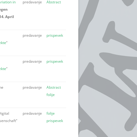
iation in
predavanje
Abstract
egen
4. April
predavanje
prispevek
ekte
“
predavanje
prispevek
ekte
“
ine
predavanje
Abstract
folije
igital
predavanje
folije
senschaft“
prispevek