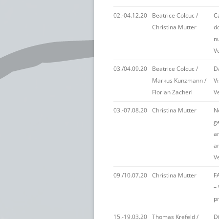
02.-04.12.20
Beatrice Colcuc /
C
Christina Mutter
d
n
V
03./04.09.20
Beatrice Colcuc /
D
Markus Kunzmann /
Vi
Florian Zacherl
V
03.-07.08.20
Christina Mutter
Ne
g
an
a
V
09./10.07.20
Christina Mutter
FA
– 
p
15.-19.03.20
Thomas Krefeld /
Di