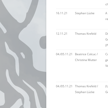
ch
16.11.21
Stephan Lücke
A 
r
12.11.21
Thomas Krefeld
D
G
(
04./05.11.21
Beatrice Colcuc /
C
Christina Mutter
g
V
04./05.11.21
Thomas Krefeld /
(U
Stephan Lücke
G