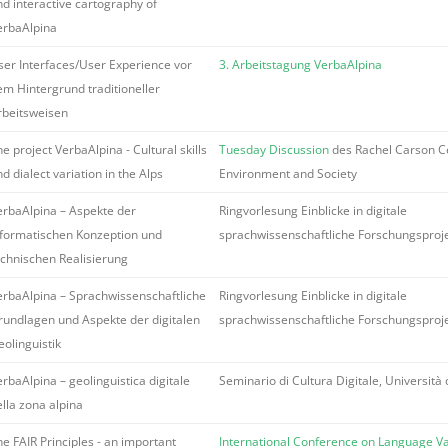
nd interactive cartography of
erbaAlpina
ser Interfaces/User Experience vor
3. Arbeitstagung VerbaAlpina
em Hintergrund traditioneller
rbeitsweisen
e project VerbaAlpina - Cultural skills
Tuesday Discussion
des Rachel Carson Ce
d dialect variation in the Alps
Environment and Society
erbaAlpina – Aspekte der
Ringvorlesung Einblicke in digitale
nformatischen Konzeption und
sprachwissenschaftliche Forschungsproj
echnischen Realisierung
erbaAlpina – Sprachwissenschaftliche
Ringvorlesung Einblicke in digitale
rundlagen und Aspekte der digitalen
sprachwissenschaftliche Forschungsproj
eolinguistik
rbaAlpina – geolinguistica digitale
Seminario di Cultura Digitale, Università 
ella zona alpina
e FAIR Principles - an important
International Conference on Language Var