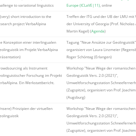
allenge to variational linguistics
Europe (ICLaVE|11)
, online
(very) short introduction to the
Treffen der ITG und der UB der LMU mit 
esearch project VerbaAlpina
der University of Georgia (Prof. Nicholas A
Martin Kagel) (
Agenda
)
ie Konzeption einer interlingualen
Tagung "Neue Ansätze zur Geolinguistik"
eolinguistik im Projekt VerbaAlpina
organisiert von Laura Linzmeier (Regens
Präsentation)
Roger Schöntag (Erlangen)
rowdsourcing als Instrument
Workshop "Neue Wege der romanischen
eolinguistischer Forschung im Projekt
Geolinguistik Vers. 2.0 (2021)",
erbaAlpina. Ein Werkstattbericht.
Umweltforschungsstation Schneeferner
(Zugspitze), organisiert von Prof. Joachim
(Augsburg)
nsere) Prinzipien der virtuellen
Workshop "Neue Wege der romanischen
eolinguistik
Geolinguistik Vers. 2.0 (2021)",
Umweltforschungsstation Schneeferner
(Zugspitze), organisiert von Prof. Joachim