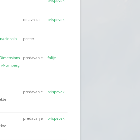
prispevek
delavnica
prispevek
rnacionala
poster
“Dimensions
predavanje
folije
en-Nürnberg
predavanje
prispevek
ekte
predavanje
prispevek
ekte