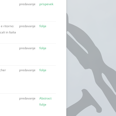
predavanje
prispevek
 e ritorno:
predavanje
folije
ali in Italia
U
predavanje
folije
cher
predavanje
folije
predavanje
Abstract
folije