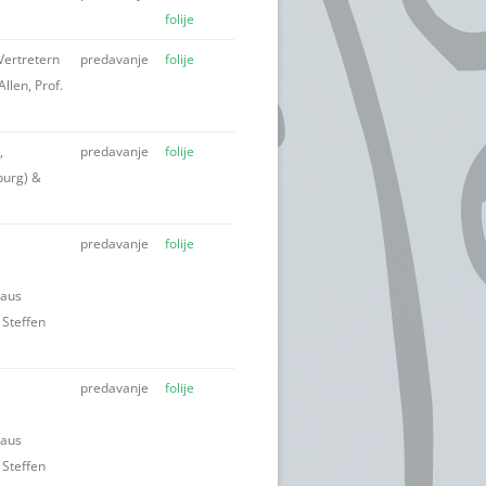
folije
Vertretern
predavanje
folije
llen, Prof.
,
predavanje
folije
burg) &
predavanje
folije
haus
 Steffen
predavanje
folije
haus
 Steffen