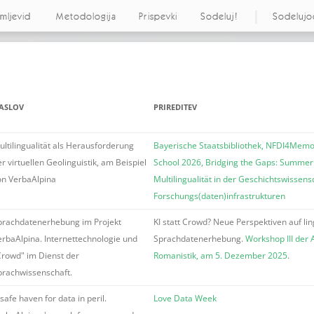
emljevid
Metodologija
Prispevki
Sodeluj!
Sodelujo
ASLOV
PRIREDITEV
ultilingualität als Herausforderung
Bayerische Staatsbibliothek, NFDI4Me
r virtuellen Geolinguistik, am Beispiel
School 2026, Bridging the Gaps: Summer
on VerbaAlpina
Multilingualität in der Geschichtswissens
Forschungs(daten)infrastrukturen
prachdatenerhebung im Projekt
KI statt Crowd? Neue Perspektiven auf lin
erbaAlpina. Internettechnologie und
Sprachdatenerhebung.
Workshop III der 
Crowd" im Dienst der
Romanistik, am 5. Dezember 2025
.
prachwissenschaft.
safe haven for data in peril.
Love Data Week