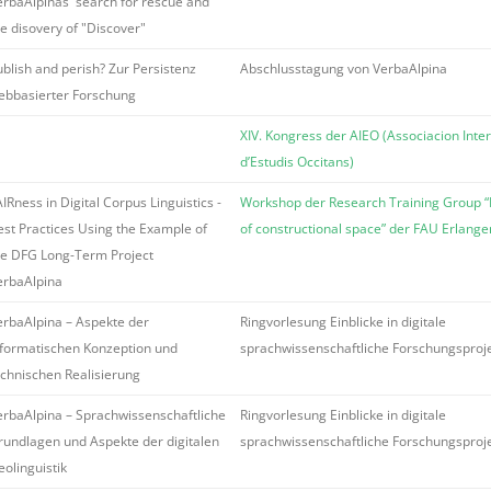
erbaAlpinas' search for rescue and
he disovery of "Discover"
ublish and perish? Zur Persistenz
Abschlusstagung von VerbaAlpina
ebbasierter Forschung
XIV. Kongress der AIEO (Associacion Inte
d’Estudis Occitans)
IRness in Digital Corpus Linguistics -
Workshop der Research Training Group 
est Practices Using the Example of
of constructional space” der FAU Erlang
he DFG Long-Term Project
erbaAlpina
erbaAlpina – Aspekte der
Ringvorlesung Einblicke in digitale
nformatischen Konzeption und
sprachwissenschaftliche Forschungsproj
echnischen Realisierung
erbaAlpina – Sprachwissenschaftliche
Ringvorlesung Einblicke in digitale
rundlagen und Aspekte der digitalen
sprachwissenschaftliche Forschungsproj
eolinguistik