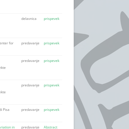
delavnica
prispevek
nter for
predavanje
prispevek
predavanje
prispevek
ekte
predavanje
prispevek
ekte
di Pisa
predavanje
prispevek
iation in
predavanje
Abstract