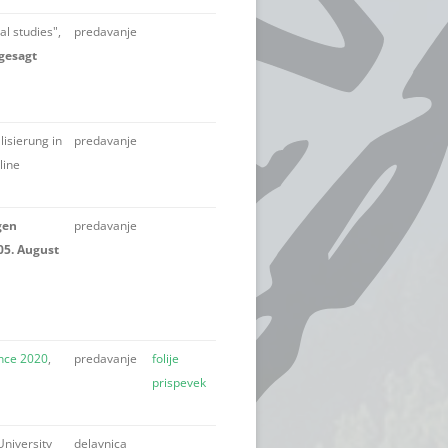
l studies",
predavanje
gesagt
isierung in
predavanje
line
gen
predavanje
05. August
nce 2020
,
predavanje
folije
prispevek
University
delavnica