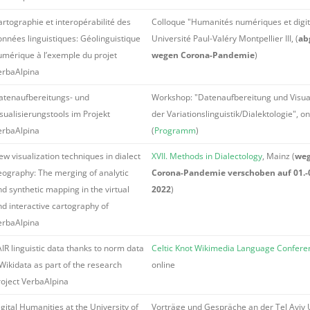
artographie et interopérabilité des
Colloque "Humanités numériques et digita
onnées linguistiques: Géolinguistique
Université Paul-Valéry Montpellier III, (
ab
umérique à l’exemple du projet
wegen Corona-Pandemie
)
erbaAlpina
atenaufbereitungs- und
Workshop: "Datenaufbereitung und Visual
sualisierungstools im Projekt
der Variationslinguistik/Dialektologie", on
erbaAlpina
(
Programm
)
w visualization techniques in dialect
XVII. Methods in Dialectology
, Mainz (
we
eography: The merging of analytic
Corona-Pandemie verschoben auf 01.-
d synthetic mapping in the virtual
2022
)
nd interactive cartography of
erbaAlpina
IR linguistic data thanks to norm data
Celtic Knot Wikimedia Language Confere
Wikidata as part of the research
online
roject VerbaAlpina
gital Humanities at the University of
Vorträge und Gespräche an der Tel Aviv 