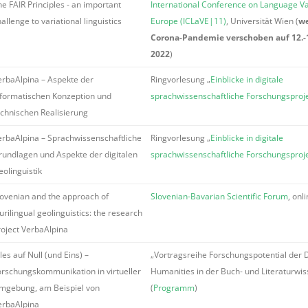
e FAIR Principles - an important
International Conference on Language Var
allenge to variational linguistics
Europe (ICLaVE|11)
, Universität Wien (
w
Corona-Pandemie verschoben auf 12.-1
2022
)
erbaAlpina – Aspekte der
Ringvorlesung „
Einblicke in digitale
nformatischen Konzeption und
sprachwissenschaftliche Forschungsproj
echnischen Realisierung
erbaAlpina – Sprachwissenschaftliche
Ringvorlesung „
Einblicke in digitale
rundlagen und Aspekte der digitalen
sprachwissenschaftliche Forschungsproj
eolinguistik
lovenian and the approach of
Slovenian-Bavarian Scientific Forum
, onl
urilingual geolinguistics: the research
roject VerbaAlpina
les auf Null (und Eins) –
„Vortragsreihe Forschungspotential der D
orschungskommunikation in virtueller
Humanities in der Buch- und Literaturwis
mgebung, am Beispiel von
(
Programm
)
erbaAlpina