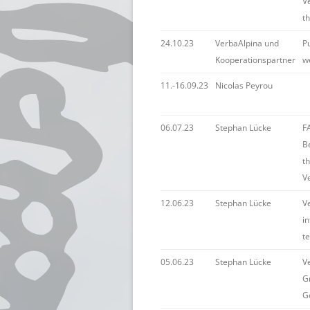
V
t
24.10.23
VerbaAlpina und
P
Kooperationspartner
w
11.-16.09.23
Nicolas Peyrou
06.07.23
Stephan Lücke
FA
B
t
V
12.06.23
Stephan Lücke
V
i
t
05.06.23
Stephan Lücke
V
G
G