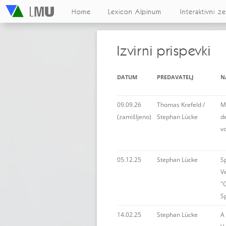
Home
Lexicon Alpinum
Interaktivni z
Izvirni prispevki
DATUM
PREDAVATELJ
N
09.09.26
Thomas Krefeld /
M
(zamišljeno)
Stephan Lücke
de
v
05.12.25
Stephan Lücke
S
V
"
S
14.02.25
Stephan Lücke
A 