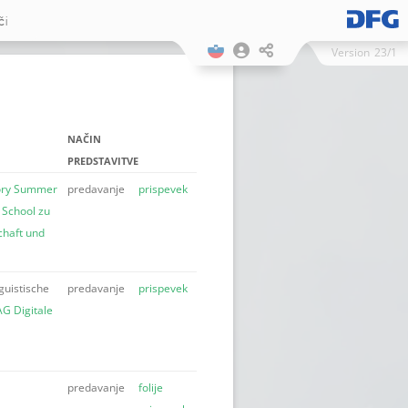
či
Version
23/1
NAČIN
PREDSTAVITVE
mory Summer
predavanje
prispevek
 School zu
chaft und
guistische
predavanje
prispevek
AG Digitale
predavanje
folije