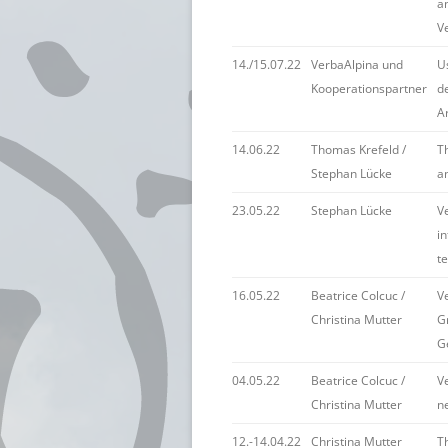
a
V
14./15.07.22
VerbaAlpina und
U
Kooperationspartner
d
A
14.06.22
Thomas Krefeld /
Th
Stephan Lücke
an
23.05.22
Stephan Lücke
V
i
t
16.05.22
Beatrice Colcuc /
V
Christina Mutter
G
G
04.05.22
Beatrice Colcuc /
Ve
Christina Mutter
n
12.-14.04.22
Christina Mutter
Th