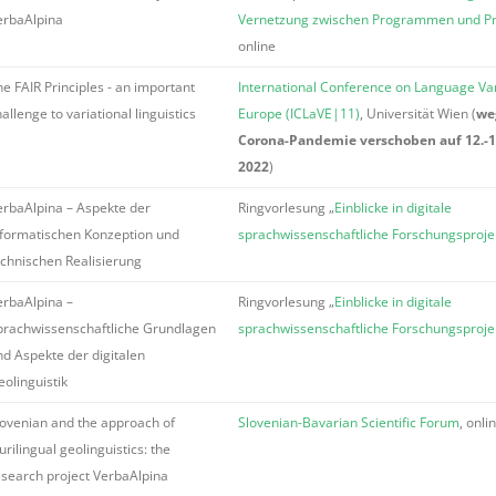
erbaAlpina
Vernetzung zwischen Programmen und Pr
online
e FAIR Principles - an important
International Conference on Language Var
allenge to variational linguistics
Europe (ICLaVE|11)
, Universität Wien (
we
Corona-Pandemie verschoben auf 12.-14
2022
)
erbaAlpina – Aspekte der
Ringvorlesung „
Einblicke in digitale
nformatischen Konzeption und
sprachwissenschaftliche Forschungsproje
echnischen Realisierung
erbaAlpina –
Ringvorlesung „
Einblicke in digitale
prachwissenschaftliche Grundlagen
sprachwissenschaftliche Forschungsproje
nd Aspekte der digitalen
eolinguistik
lovenian and the approach of
Slovenian-Bavarian Scientific Forum
, onli
urilingual geolinguistics: the
esearch project VerbaAlpina