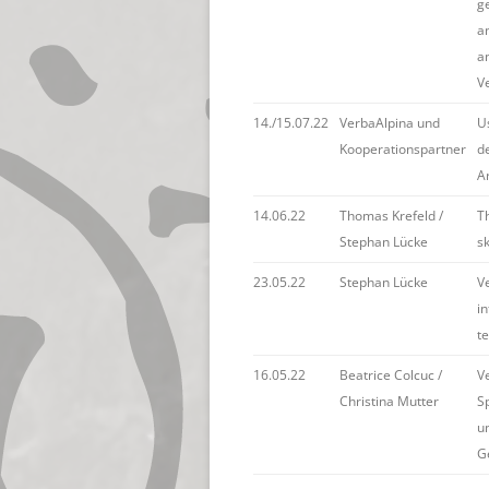
g
an
a
V
14./15.07.22
VerbaAlpina und
U
Kooperationspartner
d
A
14.06.22
Thomas Krefeld /
T
Stephan Lücke
sk
23.05.22
Stephan Lücke
V
i
t
16.05.22
Beatrice Colcuc /
V
Christina Mutter
S
u
G