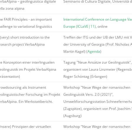
rbaAlpina – geolinguistica digitale
Seminario di Cultura Digitale, Università d
ella zona alpina
e FAIR Principles - an important
International Conference on Language Var
allenge to variational linguistics
Europe (ICLaVE|11)
, online
(very) short introduction to the
Treffen der ITG und der UB der LMU mit V
esearch project VerbaAlpina
der University of Georgia (Prof. Nicholas A
Martin Kagel) (
Agenda
)
ie Konzeption einer interlingualen
Tagung "Neue Ansätze zur Geolinguistik",
eolinguistik im Projekt VerbaAlpina
organisiert von Laura Linzmeier (Regensb
Präsentation)
Roger Schöntag (Erlangen)
rowdsourcing als Instrument
Workshop "Neue Wege der romanischen
eolinguistischer Forschung im Projekt
Geolinguistik Vers. 2.0 (2021)",
erbaAlpina. Ein Werkstattbericht.
Umweltforschungsstation Schneefernerh
(Zugspitze), organisiert von Prof. Joachim
(Augsburg)
nsere) Prinzipien der virtuellen
Workshop "Neue Wege der romanischen