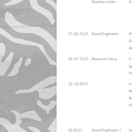
Stephan Lücke
G
21./22.10.21
David Englmeier
P
G
d
04.-07.10.21
Beatrice Colcuc
Il
(g
Ve
23.-25.09.21
I
Nu
B
A
02.09.21
David Englmeier /
Sc