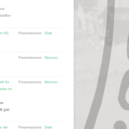
aus
 Steffen
der AG
Presentazione
Slide
Presentazione
Abstract
ft für
Presentazione
Abstract
lekte im
en
. Juli
r die
Presentazione
Slide