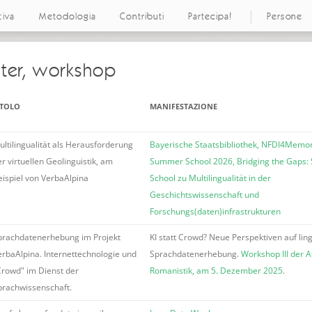
tiva
Metodologia
Contributi
Partecipa!
Persone
ster, workshop
ITOLO
MANIFESTAZIONE
ultilingualität als Herausforderung
Bayerische Staatsbibliothek, NFDI4Memo
r virtuellen Geolinguistik, am
Summer School 2026, Bridging the Gaps
eispiel von VerbaAlpina
School zu Multilingualität in der
Geschichtswissenschaft und
Forschungs(daten)infrastrukturen
prachdatenerhebung im Projekt
KI statt Crowd? Neue Perspektiven auf lin
erbaAlpina. Internettechnologie und
Sprachdatenerhebung.
Workshop III der A
Crowd" im Dienst der
Romanistik, am 5. Dezember 2025
.
prachwissenschaft.