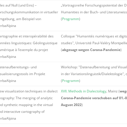
les auf Null (und Eins) –
„Vortragsreihe Forschungspotential der Di
orschungskommunikation in virtueller
Humanities in der Buch- und Literaturwis
mgebung, am Beispiel von
(
Programm
)
erbaAlpina
artographie et interopérabilité des
Colloque "Humanités numériques et digit
onnées linguistiques: Géolinguistique
studies", Université Paul-Valéry Montpellier
umérique à l’exemple du projet
(
abgesagt wegen Corona-Pandemie
)
erbaAlpina
atenaufbereitungs- und
Workshop: "Datenaufbereitung und Visual
sualisierungstools im Projekt
in der Variationslinguistik/Dialektologie", 
erbaAlpina
(
Programm
)
w visualization techniques in dialect
XVII. Methods in Dialectology
, Mainz (
weg
eography: The merging of analytic
Corona-Pandemie verschoben auf 01.-0
d synthetic mapping in the virtual
August 2022
)
nd interactive cartography of
erbaAlpina