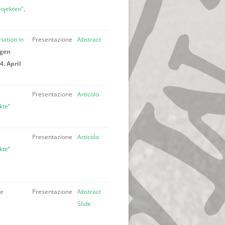
ojekten"
,
iation in
Presentazione
Abstract
gen
. April
Presentazione
Articolo
kte
“
Presentazione
Articolo
kte
“
ne
Presentazione
Abstract
Slide