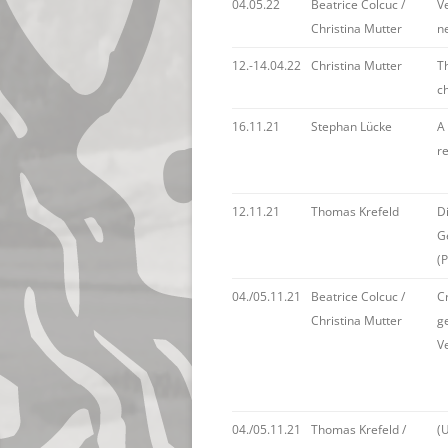
04.05.22
Beatrice Colcuc /
Ve
Christina Mutter
n
12.-14.04.22
Christina Mutter
Th
ch
16.11.21
Stephan Lücke
A 
r
12.11.21
Thomas Krefeld
D
G
(
04./05.11.21
Beatrice Colcuc /
C
Christina Mutter
g
V
04./05.11.21
Thomas Krefeld /
(U