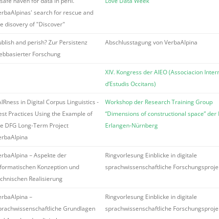
safe haven for data in peril.
Love Data Week
erbaAlpinas' search for rescue and
he disovery of "Discover"
ublish and perish? Zur Persistenz
Abschlusstagung von VerbaAlpina
ebbasierter Forschung
XIV. Kongress der AIEO (Associacion Inter
d’Estudis Occitans)
IRness in Digital Corpus Linguistics -
Workshop der Research Training Group
est Practices Using the Example of
“Dimensions of constructional space” der
he DFG Long-Term Project
Erlangen-Nürnberg
erbaAlpina
erbaAlpina – Aspekte der
Ringvorlesung Einblicke in digitale
nformatischen Konzeption und
sprachwissenschaftliche Forschungsproje
echnischen Realisierung
erbaAlpina –
Ringvorlesung Einblicke in digitale
prachwissenschaftliche Grundlagen
sprachwissenschaftliche Forschungsproje