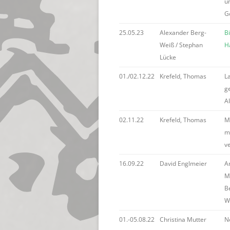
u
G
25.05.23
Alexander Berg-
B
Weiß / Stephan
H
Lücke
01./02.12.22
Krefeld, Thomas
La
g
A
02.11.22
Krefeld, Thomas
M
ma
v
16.09.22
David Englmeier
A
M
Be
W
01.-05.08.22
Christina Mutter
Ne