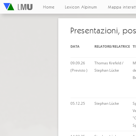
Home
Lexicon Alpinum
Mappa interat
Presentazioni, po
DATA
RELATORE/RELATRICE
T
09.09.26
Thomas Krefeld /
M
(Previsto )
Stephan Lücke
de
B
05.12.25
Stephan Lücke
S
V
"
S