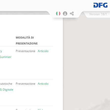
Version
18/1
MODALITÀ DI
PRESENTAZIONE
ry
Presentazione
Articolo
: Summer
guistische
Presentazione
Articolo
G Digitale