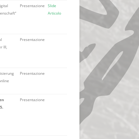
gital
Presentazione
Slide
senschaft“
Articolo
al
Presentazione
 III,
isierung
Presentazione
online
en
Presentazione
5.