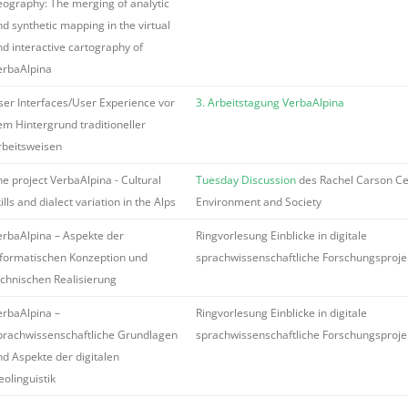
eography: The merging of analytic
d synthetic mapping in the virtual
nd interactive cartography of
erbaAlpina
ser Interfaces/User Experience vor
3. Arbeitstagung VerbaAlpina
em Hintergrund traditioneller
rbeitsweisen
he project VerbaAlpina - Cultural
Tuesday Discussion
des Rachel Carson Ce
ills and dialect variation in the Alps
Environment and Society
erbaAlpina – Aspekte der
Ringvorlesung Einblicke in digitale
nformatischen Konzeption und
sprachwissenschaftliche Forschungsproje
echnischen Realisierung
erbaAlpina –
Ringvorlesung Einblicke in digitale
prachwissenschaftliche Grundlagen
sprachwissenschaftliche Forschungsproje
nd Aspekte der digitalen
eolinguistik