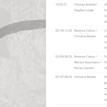
19.05.21
Thomas Krefeld /
Al
Stephan Lücke
F
U
V
02.-04.12.20
Beatrice Colcuc /
C
Christina Mutter
d
n
V
03./04.09.20
Beatrice Colcuc /
D
Markus Kunzmann /
Vi
Florian Zacherl
V
03.-07.08.20
Christina Mutter
Ne
g
an
a
V