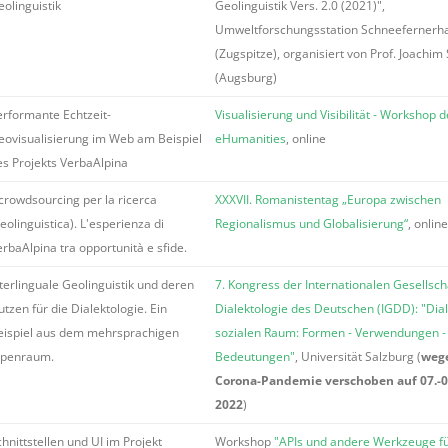
eolinguistik
Geolinguistik Vers. 2.0 (2021)",
Umweltforschungsstation Schneefernerh
(Zugspitze), organisiert von Prof. Joachim
(Augsburg)
erformante Echtzeit-
Visualisierung und Visibilität - Workshop 
eovisualisierung im Web am Beispiel
eHumanities
, online
es Projekts VerbaAlpina
 crowdsourcing per la ricerca
XXXVII. Romanistentag „Europa zwischen
eolinguistica). L'esperienza di
Regionalismus und Globalisierung“
, online
rbaAlpina tra opportunità e sfide.
nterlinguale Geolinguistik und deren
7. Kongress der Internationalen Gesellscha
tzen für die Dialektologie. Ein
Dialektologie des Deutschen (IGDD): "Dia
eispiel aus dem mehrsprachigen
sozialen Raum: Formen - Verwendungen -
lpenraum.
Bedeutungen"
, Universität Salzburg (
weg
Corona-Pandemie verschoben auf 07.-09
2022
)
hnittstellen und UI im Projekt
Workshop
"APIs und andere Werkzeuge fü