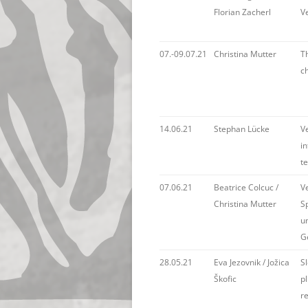
Florian Zacherl
V
07.-09.07.21
Christina Mutter
Th
ch
14.06.21
Stephan Lücke
V
i
t
07.06.21
Beatrice Colcuc /
V
Christina Mutter
S
u
G
28.05.21
Eva Jezovnik / Jožica
S
Škofic
pl
r