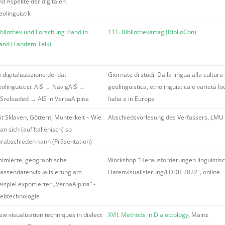
nd Aspekte der digitalen
eolinguistik
ibliothek und Forschung Hand in
111. Bibliothekartag (BiblioCon)
and (Tandem Talk)
 digitalizzazione dei dati
Giornate di studi. Dalla lingua alla cultura 
eolinguistici: AIS → NavigAIS →
geolinguistica, etnolinguistica e varietà loc
ISreloaded → AIS in VerbaAlpina
Italia e in Europa
it Sklaven, Göttern, Munterkeit – Wie
Abschiedsvorlesung des Verfassers, LMU
n sich (auf Italienisch) so
erabschieden kann (Präsentation)
nimierte, geographische
Workshop "Herausforderungen linguistis
assendatenvisualisierung am
Datenvisualisierung/LDDB 2022", online
ispiel exportierter „VerbaAlpina“ -
ebtechnologie
w visualization techniques in dialect
XVII. Methods in Dialectology
, Mainz