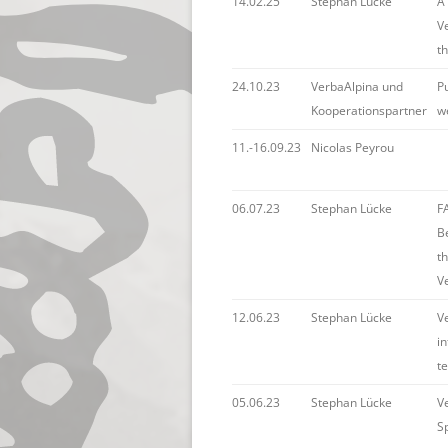
14.02.25
Stephan Lücke
A 
V
t
24.10.23
VerbaAlpina und
P
Kooperationspartner
w
11.-16.09.23
Nicolas Peyrou
06.07.23
Stephan Lücke
FA
B
t
V
12.06.23
Stephan Lücke
V
i
t
05.06.23
Stephan Lücke
V
S