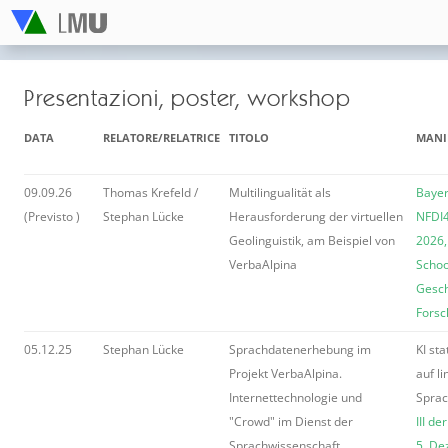
Presentazioni, poster, workshop
DATA
RELATORE/RELATRICE
TITOLO
MANI
09.09.26
Thomas Krefeld /
Multilingualität als
Bayer
(Previsto )
Stephan Lücke
Herausforderung der virtuellen
NFDI
Geolinguistik, am Beispiel von
2026,
VerbaAlpina
School
Gesch
Forsc
05.12.25
Stephan Lücke
Sprachdatenerhebung im
KI st
Projekt VerbaAlpina.
auf li
Internettechnologie und
Spra
"Crowd" im Dienst der
III d
Sprachwissenschaft.
5. D