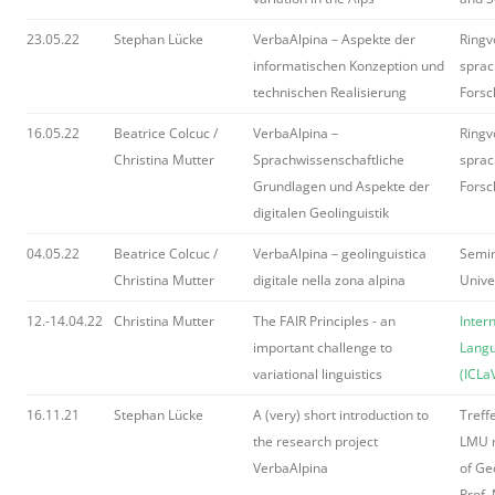
23.05.22
Stephan Lücke
VerbaAlpina – Aspekte der
Ringv
informatischen Konzeption und
sprac
technischen Realisierung
Forsc
16.05.22
Beatrice Colcuc /
VerbaAlpina –
Ringv
Christina Mutter
Sprachwissenschaftliche
sprac
Grundlagen und Aspekte der
Forsc
digitalen Geolinguistik
04.05.22
Beatrice Colcuc /
VerbaAlpina – geolinguistica
Semin
Christina Mutter
digitale nella zona alpina
Univer
12.-14.04.22
Christina Mutter
The FAIR Principles - an
Inter
important challenge to
Langu
variational linguistics
(ICLa
16.11.21
Stephan Lücke
A (very) short introduction to
Treff
the research project
LMU m
VerbaAlpina
of Ge
Prof. 