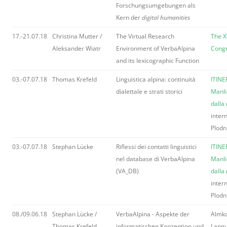
Forschungsumgebungen als
Kern der
digital humanities
17.-21.07.18
Christina Mutter /
The Virtual Research
The X
Aleksander Wiatr
Environment of VerbaAlpina
Cong
and its lexicographic Function
03.-07.07.18
Thomas Krefeld
Linguistica alpina: continuità
ITINE
dialettale e strati storici
Manli
dalla
inter
Plodn
03.-07.07.18
Stephan Lücke
Riflessi dei contatti linguistici
ITINE
nel database di VerbaAlpina
Manli
(VA_DB)
dalla
inter
Plodn
08./09.06.18
Stephan Lücke /
VerbaAlpina - Aspekte der
Almko
Thomas Krefeld
informatischen Konzeption und
Langu