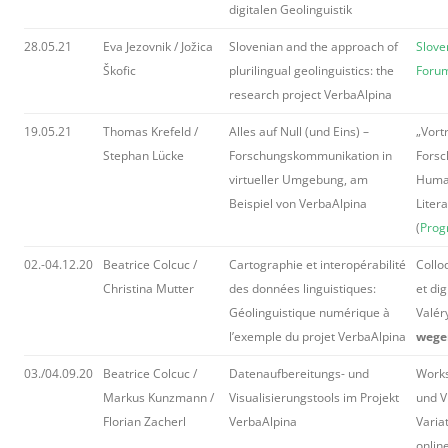
digitalen Geolinguistik
28.05.21
Eva Jezovnik / Jožica
Slovenian and the approach of
Slove
Škofic
plurilingual geolinguistics: the
Foru
research project VerbaAlpina
19.05.21
Thomas Krefeld /
Alles auf Null (und Eins) –
„Vort
Stephan Lücke
Forschungskommunikation in
Forsc
virtueller Umgebung, am
Human
Beispiel von VerbaAlpina
Liter
(
Pro
02.-04.12.20
Beatrice Colcuc /
Cartographie et interopérabilité
Collo
Christina Mutter
des données linguistiques:
et dig
Géolinguistique numérique à
Valéry
l’exemple du projet VerbaAlpina
wege
03./04.09.20
Beatrice Colcuc /
Datenaufbereitungs- und
Works
Markus Kunzmann /
Visualisierungstools im Projekt
und V
Florian Zacherl
VerbaAlpina
Variat
online