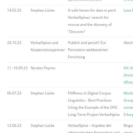
14.02.25
Stephan Lücke
A safe haven for data in peril.
Love
VerbaAlpinas' search for
rescue and the disovery of
"Discover"
24.10.23
VerbaAlpina und
Publish and perish? Zur
Absch
Kooperationspartner
Persistenz webbasierter
Forschung
11.-16.09.23
Nicolas Peyrou
XIV. 
(Asso
d’Est
06.07.23
Stephan Lücke
FAIRness in Digital Corpus
Works
Linguistics - Best Practices
Group
Using the Example of the DFG
const
Long-Term Project VerbaAlpina
Erlan
12.06.23
Stephan Lücke
VerbaAlpina – Aspekte der
Ringv
informatischen Konzeption und
sprac