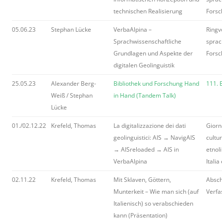
technischen Realisierung
Forsc
05.06.23
Stephan Lücke
VerbaAlpina –
Ringv
Sprachwissenschaftliche
sprac
Grundlagen und Aspekte der
Forsc
digitalen Geolinguistik
25.05.23
Alexander Berg-
Bibliothek und Forschung Hand
111. 
Weiß / Stephan
in Hand (Tandem Talk)
Lücke
01./02.12.22
Krefeld, Thomas
La digitalizzazione dei dati
Giorna
geolinguistici: AIS → NavigAIS
cultur
→ AISreloaded → AIS in
etnoli
VerbaAlpina
Italia
02.11.22
Krefeld, Thomas
Mit Sklaven, Göttern,
Absch
Munterkeit – Wie man sich (auf
Verfa
Italienisch) so verabschieden
kann (Präsentation)