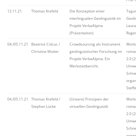
12.11.21
Thomas Krefeld
Die Konzeption einer
Tagun
interlingualen Geolinguistik im
Geoli
Projekt VerbaAlpina
Laura
(Präsentation)
Roger
04./05.11.21
Beatrice Colcuc /
Crowdsourcing als Instrument
Work
Christina Mutter
geolinguistischer Forschung im
roman
Projekt VerbaAlpina. Ein
2.0 (2
Werkstattbericht.
Umwel
Schne
organ
Steff
04./05.11.21
Thomas Krefeld /
(Unsere) Prinzipien der
Work
Stephan Lücke
virtuellen Geolinguistik
roman
2.0 (2
Umwel
Schne
organ