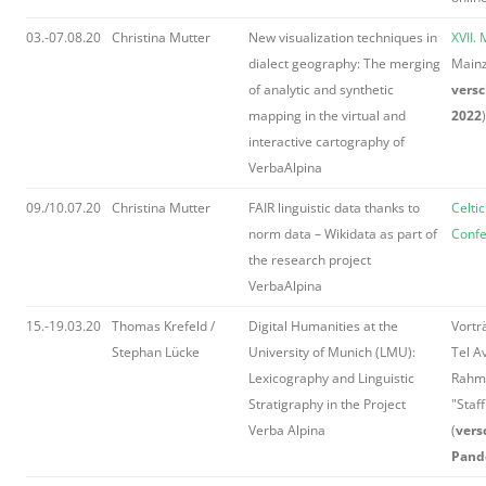
03.-07.08.20
Christina Mutter
New visualization techniques in
XVII.
dialect geography: The merging
Mainz
of analytic and synthetic
versc
mapping in the virtual and
2022
)
interactive cartography of
VerbaAlpina
09./10.07.20
Christina Mutter
FAIR linguistic data thanks to
Celti
norm data – Wikidata as part of
Confe
the research project
VerbaAlpina
15.-19.03.20
Thomas Krefeld /
Digital Humanities at the
Vortr
Stephan Lücke
University of Munich (LMU):
Tel A
Lexicography and Linguistic
Rahm
Stratigraphy in the Project
"Staff
Verba Alpina
(
vers
Pand