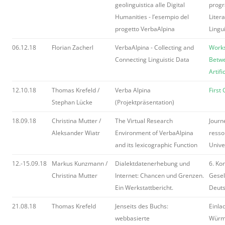
geolinguistica alle Digital
progr
Humanities - l’esempio del
Liter
progetto VerbaAlpina
Lingu
06.12.18
Florian Zacherl
VerbaAlpina - Collecting and
Works
Connecting Linguistic Data
Betwe
Artifi
12.10.18
Thomas Krefeld /
Verba Alpina
First
Stephan Lücke
(Projektpräsentation)
18.09.18
Christina Mutter /
The Virtual Research
Journ
Aleksander Wiatr
Environment of VerbaAlpina
resso
and its lexicographic Function
Univer
12.-15.09.18
Markus Kunzmann /
Dialektdatenerhebung und
6. Ko
Christina Mutter
Internet: Chancen und Grenzen.
Gesel
Ein Werkstattbericht.
Deuts
21.08.18
Thomas Krefeld
Jenseits des Buchs:
Einla
webbasierte
Würm