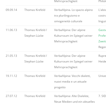
Mehrsprachigkeit
Philo
09.09.14
Thomas Krefeld
VerbaAlpina. Lo spazio alpino
L'abi
tra plurilinguismo e
costr
omogeneità culturale
lingu
11.06.13
Thomas Krefeld /
VerbaAlpina: Der alpine
Gastv
Stephan Lücke
Kulturraum im Spiegel seiner
Profe
Mehrsprachigkeit
Zweit
Rege
21.05.13
Thomas Krefeld /
VerbaAlpina: Der alpine
Rupre
Stephan Lücke
Kulturraum im Spiegel seiner
Heide
Mehrsprachigkeit
19.11.12
Thomas Krefeld
VerbaAlpina: Vecchi dialetti,
Unive
nuovi media e un attuale
progetto
27.07.12
Thomas Krefeld
VerbaAlpina: Alte Dialekte,
7. SI
Neue Medien und ein aktuelles