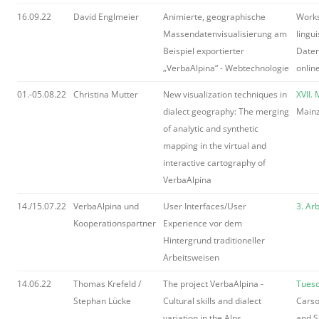
16.09.22
David Englmeier
Animierte, geographische
Work
Massendatenvisualisierung am
lingui
Beispiel exportierter
Daten
„VerbaAlpina“ - Webtechnologie
onlin
01.-05.08.22
Christina Mutter
New visualization techniques in
XVII.
dialect geography: The merging
Main
of analytic and synthetic
mapping in the virtual and
interactive cartography of
VerbaAlpina
14./15.07.22
VerbaAlpina und
User Interfaces/User
3. Ar
Kooperationspartner
Experience vor dem
Hintergrund traditioneller
Arbeitsweisen
14.06.22
Thomas Krefeld /
The project VerbaAlpina -
Tuesd
Stephan Lücke
Cultural skills and dialect
Carso
variation in the Alps
and S