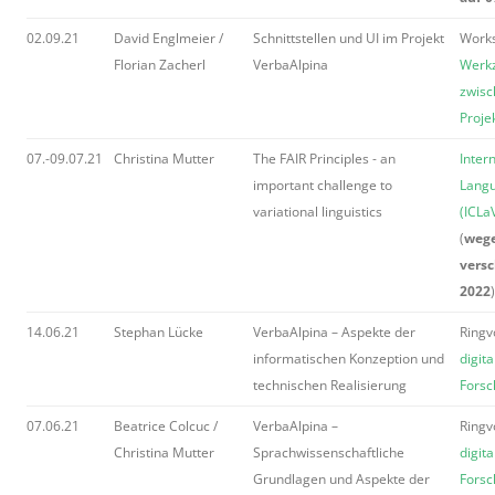
02.09.21
David Englmeier /
Schnittstellen und UI im Projekt
Work
Florian Zacherl
VerbaAlpina
Werkz
zwis
Proje
07.-09.07.21
Christina Mutter
The FAIR Principles - an
Inter
important challenge to
Langu
variational linguistics
(ICLa
(
weg
versc
2022
)
14.06.21
Stephan Lücke
VerbaAlpina – Aspekte der
Ringv
informatischen Konzeption und
digit
technischen Realisierung
Forsc
07.06.21
Beatrice Colcuc /
VerbaAlpina –
Ringv
Christina Mutter
Sprachwissenschaftliche
digit
Grundlagen und Aspekte der
Forsc