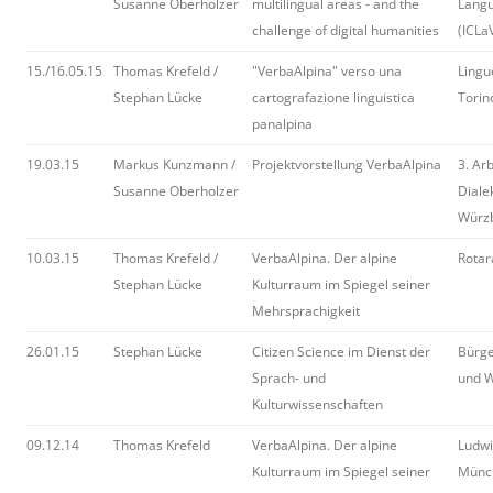
Susanne Oberholzer
multilingual areas - and the
Langu
challenge of digital humanities
(ICLaV
15./16.05.15
Thomas Krefeld /
"VerbaAlpina" verso una
Lingu
Stephan Lücke
cartografazione linguistica
Torin
panalpina
19.03.15
Markus Kunzmann /
Projektvorstellung VerbaAlpina
3. Ar
Susanne Oberholzer
Diale
Würz
10.03.15
Thomas Krefeld /
VerbaAlpina. Der alpine
Rotar
Stephan Lücke
Kulturraum im Spiegel seiner
Mehrsprachigkeit
26.01.15
Stephan Lücke
Citizen Science im Dienst der
Bürg
Sprach- und
und W
Kulturwissenschaften
09.12.14
Thomas Krefeld
VerbaAlpina. Der alpine
Ludwi
Kulturraum im Spiegel seiner
Münch