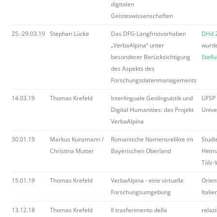
digitalen
Geisteswissenschaften
25.-29.03.19
Stephan Lücke
Das DFG-Langfristvorhaben
DHd 
„VerbaAlpina“ unter
wurde
besonderer Berücksichtigung
Stell
des Aspekts des
Forschungsdatenmanagements
14.03.19
Thomas Krefeld
Interlinguale Geolinguistik und
UFSP 
Digital Humanities: das Projekt
Unive
VerbaAlpina
30.01.19
Markus Kunzmann /
Romanische Namensrelikte im
Studi
Christina Mutter
Bayerischen Oberland
Heima
Tölz-
15.01.19
Thomas Krefeld
VerbaAlpina - eine virtuelle
Orien
Forschungsumgebung
Italie
13.12.18
Thomas Krefeld
Il trasferimento della
relaz