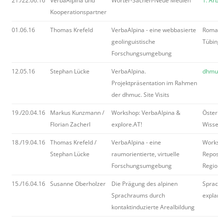
21./22.06.16
VerbaAlpina und
Wörter-Sachen-Neue Medien
1. Ar
Kooperationspartner
01.06.16
Thomas Krefeld
VerbaAlpina - eine webbasierte
Roman
geolinguistische
Tübi
Forschungsumgebung
12.05.16
Stephan Lücke
VerbaAlpina.
dhmuc
Projektpräsentation im Rahmen
der dhmuc. Site Visits
19./20.04.16
Markus Kunzmann /
Workshop: VerbaAlpina &
Öster
Florian Zacherl
explore.AT!
Wisse
18./19.04.16
Thomas Krefeld /
VerbaAlpina - eine
Works
Stephan Lücke
raumorientierte, virtuelle
Repos
Forschungsumgebung
Regio
15./16.04.16
Susanne Oberholzer
Die Prägung des alpinen
Sprac
Sprachraums durch
expla
kontaktinduzierte Arealbildung