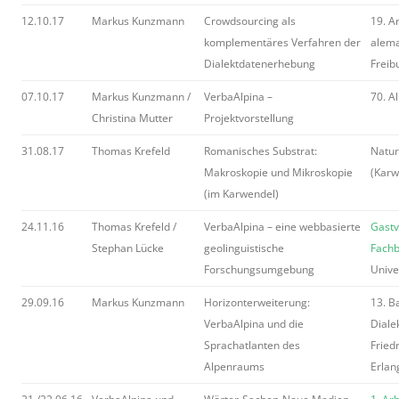
12.10.17
Markus Kunzmann
Crowdsourcing als
19. A
komplementäres Verfahren der
alema
Dialektdatenerhebung
Freibu
07.10.17
Markus Kunzmann /
VerbaAlpina –
70. A
Christina Mutter
Projektvorstellung
31.08.17
Thomas Krefeld
Romanisches Substrat:
Natur
Makroskopie und Mikroskopie
(Karw
(im Karwendel)
24.11.16
Thomas Krefeld /
VerbaAlpina – eine webbasierte
Gastv
Stephan Lücke
geolinguistische
Fachb
Forschungsumgebung
Unive
29.09.16
Markus Kunzmann
Horizonterweiterung:
13. B
VerbaAlpina und die
Diale
Sprachatlanten des
Fried
Alpenraums
Erlan