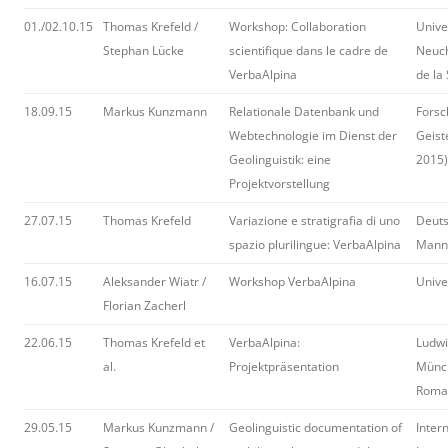
01./02.10.15
Thomas Krefeld /
Workshop: Collaboration
Unive
Stephan Lücke
scientifique dans le cadre de
Neuch
VerbaAlpina
de la
18.09.15
Markus Kunzmann
Relationale Datenbank und
Forsc
Webtechnologie im Dienst der
Geist
Geolinguistik: eine
2015)
Projektvorstellung
27.07.15
Thomas Krefeld
Variazione e stratigrafia di uno
Deuts
spazio plurilingue: VerbaAlpina
Mann
16.07.15
Aleksander Wiatr /
Workshop VerbaAlpina
Unive
Florian Zacherl
22.06.15
Thomas Krefeld et
VerbaAlpina:
Ludwi
al.
Projektpräsentation
Münc
Roman
29.05.15
Markus Kunzmann /
Geolinguistic documentation of
Inter