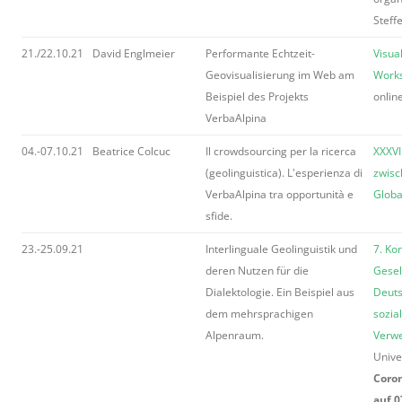
Steff
21./22.10.21
David Englmeier
Performante Echtzeit-
Visual
Geovisualisierung im Web am
Works
Beispiel des Projekts
onlin
VerbaAlpina
04.-07.10.21
Beatrice Colcuc
Il crowdsourcing per la ricerca
XXXVI
(geolinguistica). L'esperienza di
zwisc
VerbaAlpina tra opportunità e
Globa
sfide.
23.-25.09.21
Interlinguale Geolinguistik und
7. Ko
deren Nutzen für die
Gesel
Dialektologie. Ein Beispiel aus
Deuts
dem mehrsprachigen
sozia
Alpenraum.
Verw
Unive
Coro
auf 0