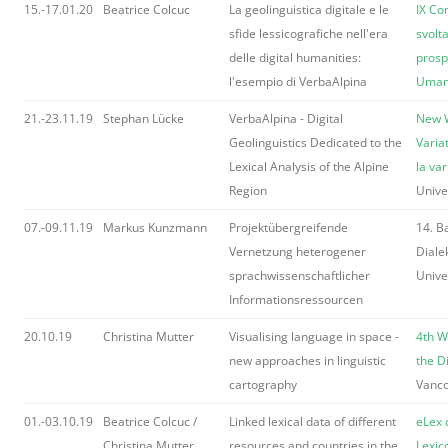
15.-17.01.20
Beatrice Colcuc
La geolinguistica digitale e le
IX Co
sfide lessicografiche nell'era
svolta
delle digital humanities:
prosp
l'esempio di VerbaAlpina
Umani
21.-23.11.19
Stephan Lücke
VerbaAlpina - Digital
New W
Geolinguistics Dedicated to the
Varia
Lexical Analysis of the Alpine
la var
Region
Unive
07.-09.11.19
Markus Kunzmann
Projektübergreifende
14. B
Vernetzung heterogener
Diale
sprachwissenschaftlicher
Unive
Informationsressourcen
20.10.19
Christina Mutter
Visualising language in space -
4th W
new approaches in linguistic
the D
cartography
Vanco
01.-03.10.19
Beatrice Colcuc /
Linked lexical data of different
eLex 
Christina Mutter
resources and countries in the
Lexic