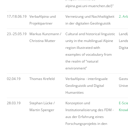
alpina.gwi.uni-muenchen.de/)"
17./18.06.19
VerbaAlpina und
Vernetzung und Nachhaltigkeit
2. Ar
Projektpartner
in der digitalen Geolinguistik
23.-25.05.19
Markus Kunzmann /
Cultural and historical linguistic
LandL
Christina Mutter
unity in the multilingual Alpine
Lands
region illustrated with
Digit
examples of vocabulary from
the realm of “natural
environment”
02.04.19
Thomas Krefeld
VerbaAlpina - interlinguale
Gastv
Geolinguistik und Digital
Unive
Humanities
28.03.19
Stephan Lücke /
Konzeption und
E-Sci
Martin Spenger
Institutionalisierung des FDM -
Know
aus der Erfahrung eines
Forschungsprojekts in den