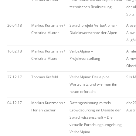
technischen Realisierung
der a
Spitz
20.04.18
Markus Kunzmann /
Sprachprojekt VerbaAlpina -
Alpse
Christina Mutter
Dialektwortschatz der Alpen
Alpwi
Allgä
16.02.18
Markus Kunzmann /
VerbaAlpina –
Almle
Christina Mutter
Projektvorstellung
Almwi
Oberb
27.12.17
Thomas Krefeld
VerbaAlpina: Der alpine
Sils 
Wortschatz und wie man ihn
heute erforscht
04.12.17
Markus Kunzmann /
Datengewinnung mittels
dha20
Florian Zacherl
Crowdsourcing im Dienste der
Austr
Sprachwissenschaft – Die
virtuelle Forschungsumgebung
VerbaAlpina