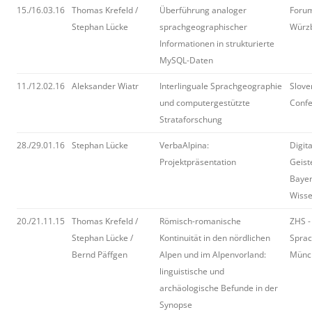
15./16.03.16
Thomas Krefeld /
Überführung analoger
Forum
Stephan Lücke
sprachgeographischer
Würz
Informationen in strukturierte
MySQL-Daten
11./12.02.16
Aleksander Wiatr
Interlinguale Sprachgeographie
Slove
und computergestützte
Confe
Strataforschung
28./29.01.16
Stephan Lücke
VerbaAlpina:
Digit
Projektpräsentation
Geist
Bayer
Wisse
20./21.11.15
Thomas Krefeld /
Römisch-romanische
ZHS -
Stephan Lücke /
Kontinuität in den nördlichen
Sprac
Bernd Päffgen
Alpen und im Alpenvorland:
Münc
linguistische und
archäologische Befunde in der
Synopse