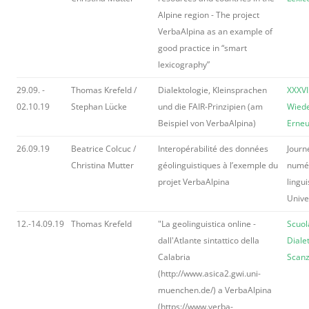
Alpine region - The project
VerbaAlpina as an example of
good practice in “smart
lexicography”
29.09. -
Thomas Krefeld /
Dialektologie, Kleinsprachen
XXXVI
02.10.19
Stephan Lücke
und die FAIR-Prinzipien (am
Wiede
Beispiel von VerbaAlpina)
Erne
26.09.19
Beatrice Colcuc /
Interopérabilité des données
Journ
Christina Mutter
géolinguistiques à l’exemple du
numér
projet VerbaAlpina
lingu
Univer
12.-14.09.19
Thomas Krefeld
"La geolinguistica online -
Scuol
dall'Atlante sintattico della
Dialet
Calabria
Scanz
(http://www.asica2.gwi.uni-
muenchen.de/) a VerbaAlpina
(https://www.verba-